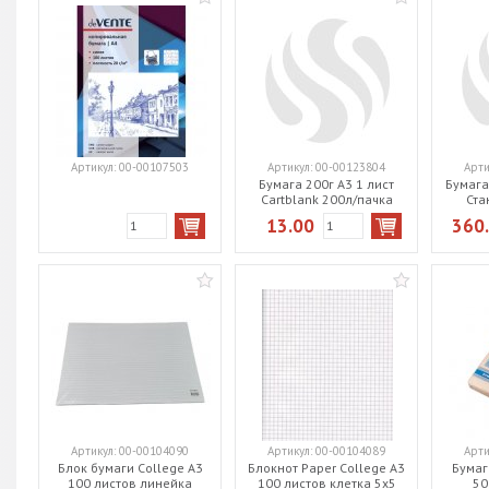
Артикул:
00-00107503
Артикул:
00-00123804
Арти
Бумага 200г А3 1 лист
Бумага
Cartblank 200л/пачка
Ста
13.00
360
Артикул:
00-00104090
Артикул:
00-00104089
Арти
Блок бумаги College A3
Блокнот Paper College A3
Бумаг
100 листов линейка
100 листов клетка 5х5
50