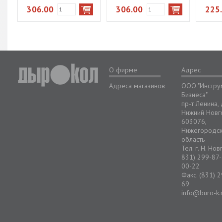
306.00
306.00
225
О фирме
Адрес
Адреса магазинов
ООО "Инстру
Бизнеса"
пр-т Ленина,
Нижний Новг
603076,
Нижегородс
область
Тел. г. Н. Но
831) 299-87-
00-22
Факс. (831) 
69
info@buro-k.