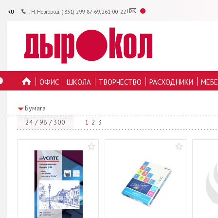
RU
г. Н. Новгород ( 831) 299-87-69, 261-00-22
ОФИС
ШКОЛА
ТВОРЧЕСТВО
РАСХОДНИКИ
МЕБЕ
ГЛАВНУЮ
Бумага
24
/
96
/
300
1
2
3