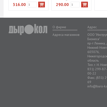
ассорти
316.00
290.00
О фирме
Адрес
Адреса магазинов
ООО "Инстру
Бизнеса"
пр-т Ленина,
Нижний Новг
603076,
Нижегородс
область
Тел. г. Н. Но
831) 299-87-
00-22
Факс. (831) 
69
info@buro-k.