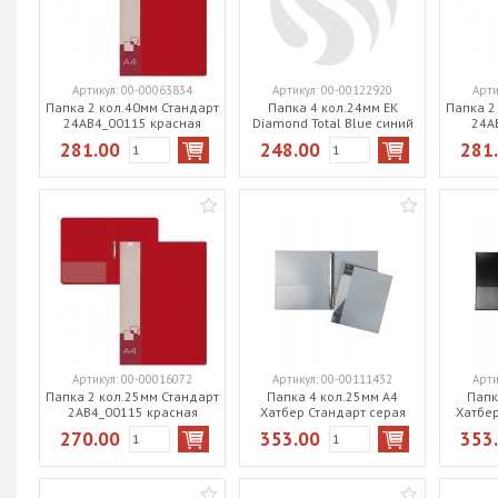
Артикул:
00-00063834
Артикул:
00-00122920
Арти
Папка 2 кол.40мм Стандарт
Папка 4 кол.24мм EK
Папка 2
24АВ4_00115 красная
Diamond Total Blue синий
24А
55302
281.00
248.00
281
Артикул:
00-00016072
Артикул:
00-00111432
Арти
Папка 2 кол.25мм Стандарт
Папка 4 кол.25мм А4
Папк
2АВ4_00115 красная
Хатбер Стандарт серая
Хатбер
4АВ4_00114
270.00
353.00
353