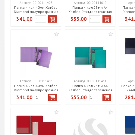
Артикул:
00-00111406
Артикул:
00-00114619
Арти
Папка 4 кол.40мм Хатбер
Папка 4 кол.25мм А4
Папка 
Diamond полупрозрачная
Хатбер Стандарт красная
Diamon
красная 4АВ4_02015
4АВ4_00115
син
341.00
353.00
341
Артикул:
00-00111408
Артикул:
00-00111431
Арти
Папка 4 кол.40мм Хатбер
Папка 4 кол.25мм А4
Папка 2
Diamond полупрозрачная
Хатбер Стандарт зеленая
24АВ
фиолетовая 4АВ4_02021
4АВ4_00107
341.00
353.00
281