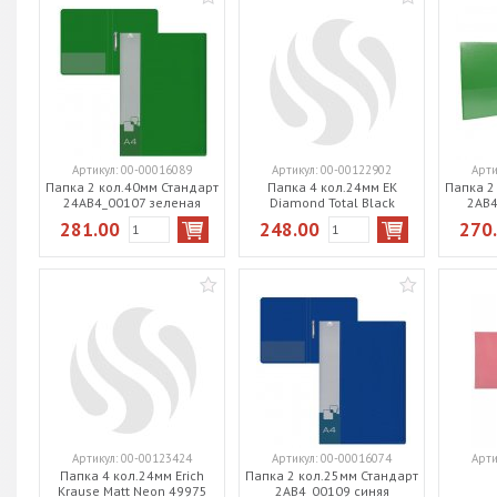
Артикул:
00-00016089
Артикул:
00-00122902
Арти
Папка 2 кол.40мм Стандарт
Папка 4 кол.24мм EK
Папка 2
24АВ4_00107 зеленая
Diamond Total Black
2АВ4
черный 55147
281.00
248.00
270
Артикул:
00-00123424
Артикул:
00-00016074
Арти
Папка 4 кол.24мм Erich
Папка 2 кол.25мм Стандарт
Krause Matt Neon 49975
2АВ4_00109 синяя