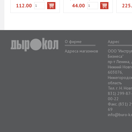
единорожка 60ПЗ5_31054
4 дизайна 54ПЗ5
1
112.00
44.00
225
О фирме
Адрес
Адреса магазинов
ООО "Инстру
Бизнеса"
пр-т Ленина,
Нижний Новг
603076,
Нижегородс
область
Тел. г. Н. Но
831) 299-87-
00-22
Факс. (831) 
69
info@buro-k.