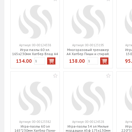
Артикул:
00-00124338
Артикул:
00-00123195
Арти
Игра-пазлы 60 эл.
Многоразовый тренажер
Игр
165х230мм Хатбер Влад А4
А4 Хатбер Пиши и стирай.
150
60ПЗ5_30799
Сложение и вычитание
СЮРПР
134.00
138.00
95
Ио4_30485
Артикул:
00-00123382
Артикул:
00-00124328
Арти
Игра-пазлы 60 эл
Игра-пазлы 54 эл Милые
Игр
165*230мм Хатбер Пони-
мордашки А5ф 175х130мм
220*3