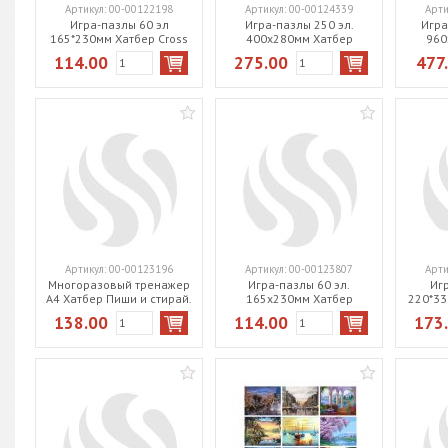
Артикул:
00-00122198
Артикул:
00-00124339
Арти
Игра-пазлы 60 эл
Игра-пазлы 250 эл.
Игра
165*230мм Хатбер Cross
400х280мм Хатбер
960
car 60ПЗ5_28377
Premium Сказочный
Premiu
114.00
275.00
477
паровоз 250ПЗ3_32840
город
Артикул:
00-00123196
Артикул:
00-00123807
Арти
Многоразовый тренажер
Игра-пазлы 60 эл.
Иг
А4 Хатбер Пиши и стирай.
165х230мм Хатбер
220*33
Умножение и деление
Маленькая пони
рыбак 
138.00
114.00
173
Ио4_30486
60ПЗ5_14053