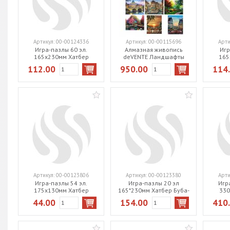
Артикул:
00-00124336
Артикул:
00-00115696
Арти
Игра-пазлы 60 эл.
Алмазная живопись
Игр
165х230мм Хатбер
deVENTE Ландшафты
165
Девочка и снеговичок
40*50см 12 видов 9071702
КотоВ
112.00
950.00
114
60ПЗ5_32856
Артикул:
00-00123806
Артикул:
00-00123380
Арти
Игра-пазлы 54 эл.
Игра-пазлы 20 эл
Игр
175х130мм Хатбер
165*230мм Хатбер Буба-
330
Любимые профессии 4
Буба MAXI 20ПЗ5_30779
Pre
44.00
154.00
410
дизайна 54ПЗ5
мельн