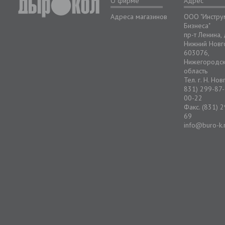
О фирме
Адрес
Адреса магазинов
ООО "Инстру
Бизнеса"
пр-т Ленина,
Нижний Новг
603076,
Нижегородс
область
Тел. г. Н. Но
831) 299-87-
00-22
Факс. (831) 
69
info@buro-k.