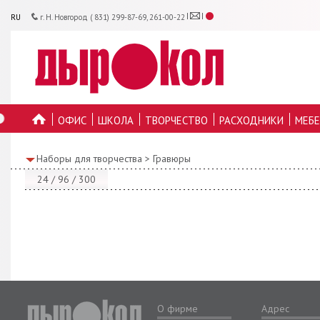
RU
г. Н. Новгород ( 831) 299-87-69, 261-00-22
ОФИС
ШКОЛА
ТВОРЧЕСТВО
РАСХОДНИКИ
МЕБЕ
ГЛАВНУЮ
Наборы для творчества
>
Гравюры
24
/
96
/
300
О фирме
Адрес