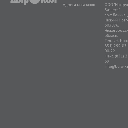
Адреса магазинов
ООО "Инстру
Бизнеса"
пр-т Ленина,
Нижний Новг
603076,
Нижегородс
область
Тел. г. Н. Но
831) 299-87-
00-22
Факс. (831) 
69
info@buro-k.