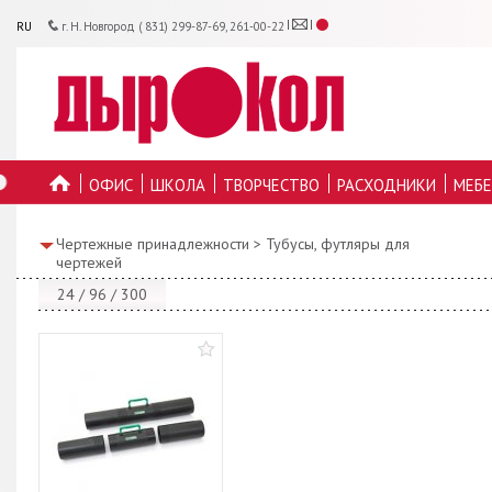
RU
г. Н. Новгород ( 831) 299-87-69, 261-00-22
ОФИС
ШКОЛА
ТВОРЧЕСТВО
РАСХОДНИКИ
МЕБЕ
ГЛАВНУЮ
Чертежные принадлежности
>
Тубусы, футляры для
чертежей
24
/
96
/
300