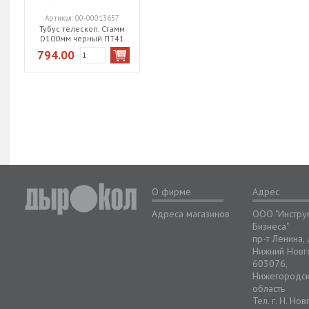
Артикул:
00-00013657
Тубус телескоп. Стамм
D100мм черный ПТ41
794.00
О фирме
Адрес
Адреса магазинов
ООО "Инстру
Бизнеса"
пр-т Ленина,
Нижний Новг
603076,
Нижегородс
область
Тел. г. Н. Но