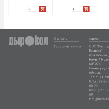
О фирме
Адрес
Адреса магазинов
ООО "Инстру
Бизнеса"
пр-т Ленина,
Нижний Новг
603076,
Нижегородс
область
Тел. г. Н. Но
831) 299-87-
00-22
Факс. (831) 
69
info@buro-k.