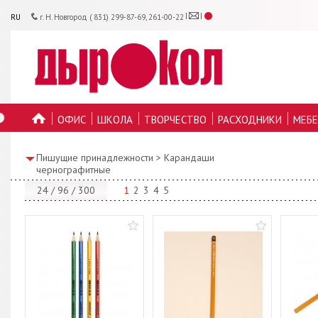
RU
г. Н. Новгород ( 831) 299-87-69, 261-00-22
ОФИС
ШКОЛА
ТВОРЧЕСТВО
РАСХОДНИКИ
МЕБЕ
ГЛАВНУЮ
Пишущие принадлежности
>
Карандаши
чернографитные
24
/
96
/
300
1
2
3
4
5