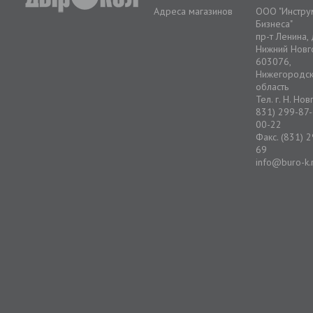
Адреса магазинов
ООО "Инстру
Бизнеса"
пр-т Ленина,
Нижний Новг
603076,
Нижегородс
область
Тел. г. Н. Но
831) 299-87-
00-22
Факс. (831) 
69
info@buro-k.