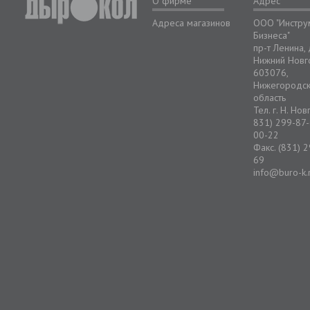
О фирме
Адрес
Адреса магазинов
ООО "Инстру
Бизнеса"
пр-т Ленина,
Нижний Новг
603076,
Нижегородс
область
Тел. г. Н. Но
831) 299-87-
00-22
Факс. (831) 
69
info@buro-k.