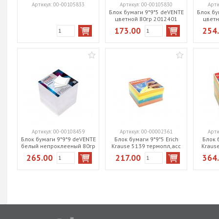
Артикул:
00-00105833
Артикул:
00-00105830
Арти
Блок бумаги 9*9*5 deVENTE
Блок бу
цветной 80гр 2012401
цветн
173.00
254
Артикул:
00-00108459
Артикул:
00-00002361
Арти
Блок бумаги 9*9*9 deVENTE
Блок бумаги 9*9*5 Erich
Блок б
белый непроклееный 80гр
Krause 5139 термопл,асс
Kraus
2012402
265.00
217.00
364