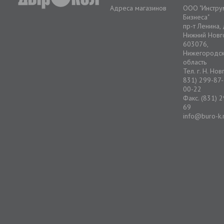
Адреса магазинов
ООО "Инстру
Бизнеса"
пр-т Ленина,
Нижний Новг
603076,
Нижегородс
область
Тел. г. Н. Но
831) 299-87-
00-22
Факс. (831) 
69
info@buro-k.