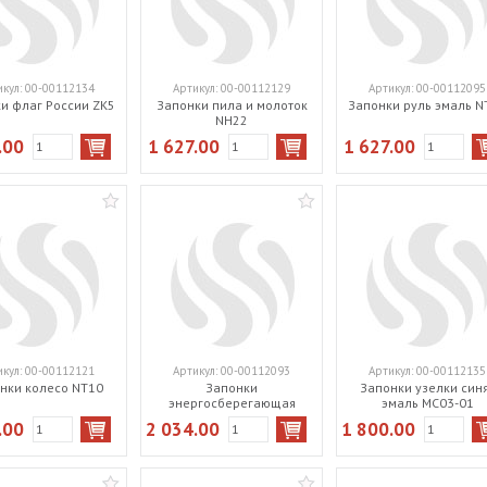
икул:
00-00112134
Артикул:
00-00112129
Артикул:
00-00112095
и флаг России ZK5
Запонки пила и молоток
Запонки руль эмаль N
NH22
.00
1 627.00
1 627.00
икул:
00-00112121
Артикул:
00-00112093
Артикул:
00-00112135
нки колесо NT10
Запонки
Запонки узелки син
энергосберегающая
эмаль MC03-01
лампочка NH108
.00
2 034.00
1 800.00