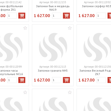
икул:
00-00112142
Артикул:
00-00112133
Артикул:
00-00112092
онки футбольная
Запонки бык и медведь
Запонки серфер NS
форма ZK1
NA19
.00
1 627.00
1 627.00
икул:
00-00112099
Артикул:
00-00112113
Артикул:
00-00112138
Запонки часы
Запонки граната NH5
Запонки Веселый Род
оугольные NCL6
ZK7
.00
1 627.00
1 627.00