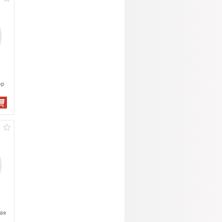
ор
ая