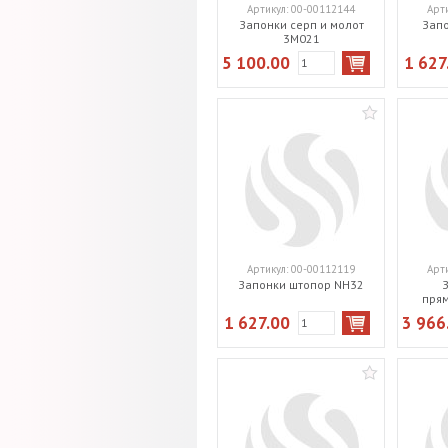
Артикул:
00-00112144
Арт
Запонки серп и молот
Зап
3M021
5 100.00
1 627
Артикул:
00-00112119
Арт
Запонки штопор NH32
прям
1 627.00
3 966