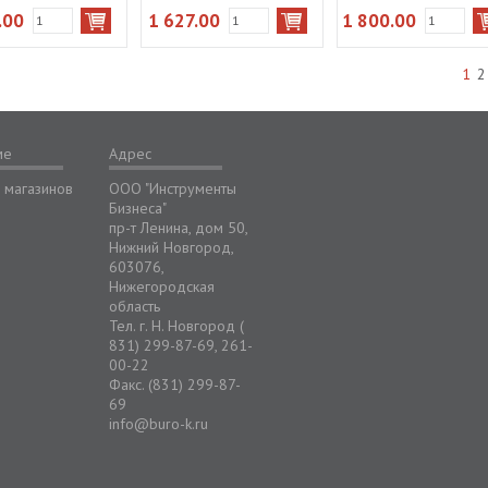
.00
1 627.00
1 800.00
1
2
ме
Адрес
 магазинов
ООО "Инструменты
Бизнеса"
пр-т Ленина, дом 50,
Нижний Новгород,
603076,
Нижегородская
область
Тел. г. Н. Новгород (
831) 299-87-69, 261-
00-22
Факс. (831) 299-87-
69
info@buro-k.ru