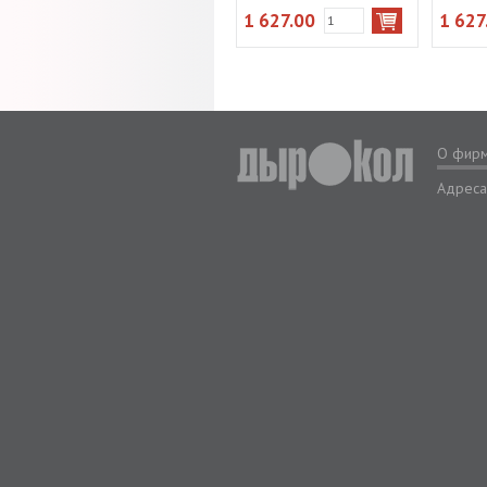
1 627.00
1 627
О фир
Адреса