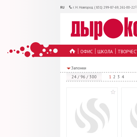
RU
г. Н. Новгород ( 831) 299-87-69, 261-00-22
ОФИС
ШКОЛА
ТВОРЧЕС
ГЛАВНУЮ
Запонки
24
/
96
/
300
1
2
3
4