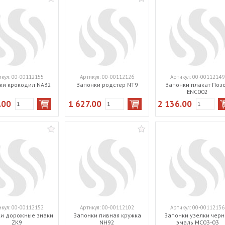
икул:
00-00112155
Артикул:
00-00112126
Артикул:
00-00112149
ки крокодил NA32
Запонки родстер NT9
Запонки плакат Поз
ENC002
.00
1 627.00
2 136.00
икул:
00-00112152
Артикул:
00-00112102
Артикул:
00-00112136
и дорожные знаки
Запонки пивная кружка
Запонки узелки черн
ZK9
NH92
эмаль MC03-03