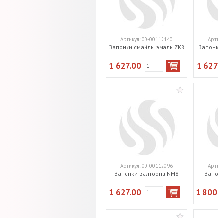
Артикул:
00-00112140
Арт
Запонки смайлы эмаль ZK8
Запонк
1 627.00
1 627
Артикул:
00-00112096
Арт
Запонки валторна NM8
Запо
1 627.00
1 800