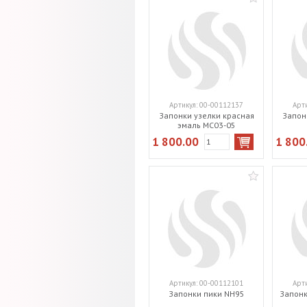
Артикул:
00-00112137
Арт
Запонки узелки красная
Запон
эмаль MC03-05
1 800.00
1 800
Артикул:
00-00112101
Арт
Запонки пики NH95
Запонк