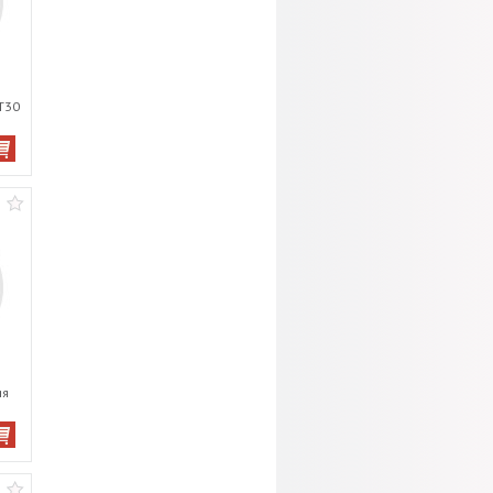
T30
яя