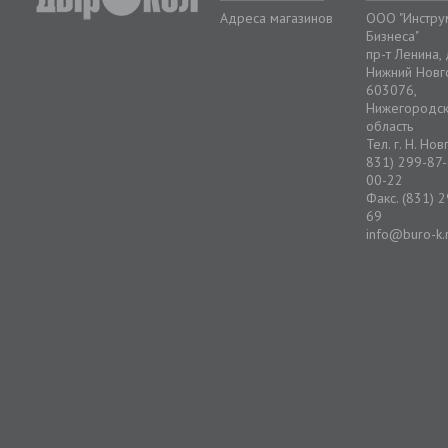
Адреса магазинов
ООО "Инстру
Бизнеса"
пр-т Ленина,
Нижний Новг
603076,
Нижегородс
область
Тел. г. Н. Но
831) 299-87-
00-22
Факс. (831) 
69
info@buro-k.