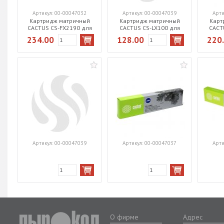
Артикул:
00-00047032
Артикул:
00-00047039
Арти
Картридж матричный
Картридж матричный
Карт
CACTUS CS-FX2190 для
CACTUS CS-LX100 для
CACT
Epson FX-2190 / LQ-2
Epson LX-100/ActionPr
Epson
234.00
128.00
220
Артикул:
00-00047039
Артикул:
00-00047037
Арти
О фирме
Адрес