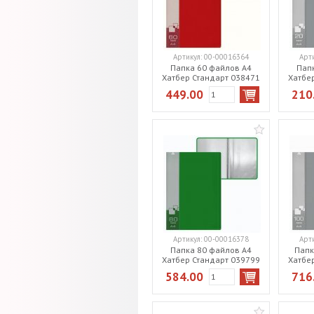
Артикул:
00-00016364
Арт
Папка 60 файлов А4
Пап
Хатбер Стандарт 038471
Хатбе
красная
449.00
210
Артикул:
00-00016378
Арт
Папка 80 файлов А4
Папк
Хатбер Стандарт 039799
Хатбе
зеленая
584.00
716