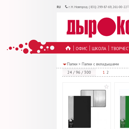
RU
г. Н. Новгород ( 831) 299-87-69, 261-00-22
ОФИС
ШКОЛА
ТВОРЧЕС
ГЛАВНУЮ
Папки
>
Папки с вкладышами
24
/
96
/
300
1
2