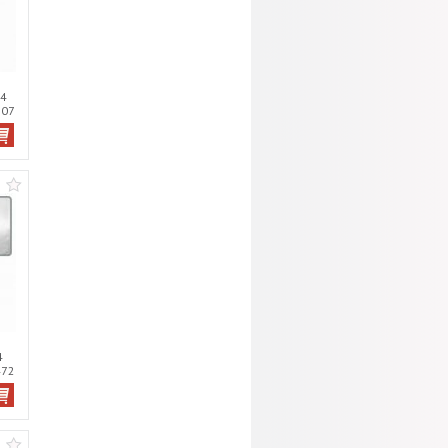
А4
807
4
472