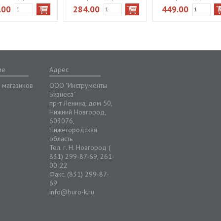
красная
зеленая
синяя
.00
284.00
449.00
ме
Адрес
 магазинов
ООО "Инструменты
Бизнеса"
пр-т Ленина, дом 50,
Нижний Новгород,
603076,
Нижегородская
область
Тел. г. Н. Новгород (
831) 299-87-69, 261-
00-22
Факс. (831) 299-87-
69
info@buro-k.ru