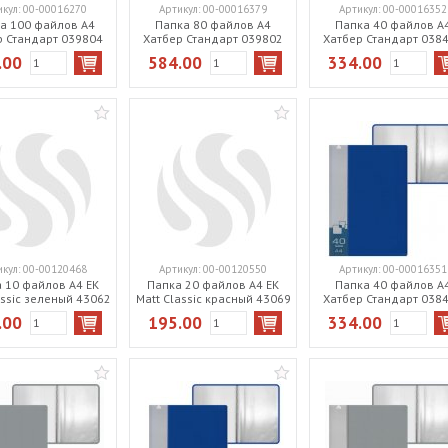
икул:
00-00016270
Артикул:
00-00016379
Артикул:
00-00016352
а 100 файлов А4
Папка 80 файлов А4
Папка 40 файлов А
р Стандарт 039804
Хатбер Стандарт 039802
Хатбер Стандарт 038
зеленая
красная
черная
.00
584.00
334.00
икул:
00-00120468
Артикул:
00-00120550
Артикул:
00-00016351
 10 файлов А4 EK
Папка 20 файлов А4 EK
Папка 40 файлов А
assic зеленый 43062
Matt Classic красный 43069
Хатбер Стандарт 038
синяя
.00
195.00
334.00