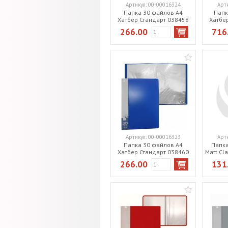
Артикул:
00-00016324
Арт
Папка 30 файлов А4
Папк
Хатбер Стандарт 038458
Хатбе
чер
266.00
716
Артикул:
00-00016323
Арт
Папка 30 файлов А4
Папка
Хатбер Стандарт 038460
Matt Cl
син
266.00
131