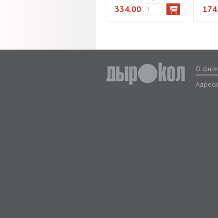
серая
334.00
174
О фир
Адреса