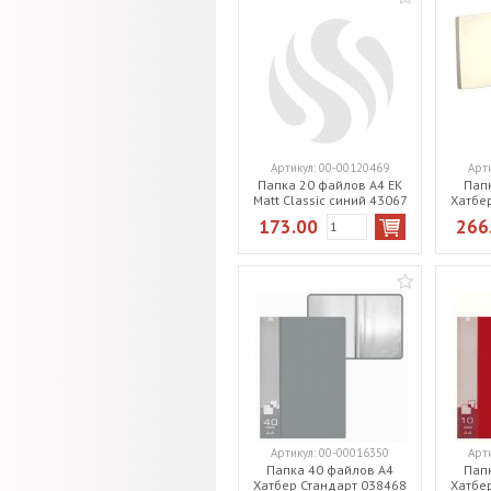
Артикул:
00-00120469
Арт
Папка 20 файлов А4 EK
Пап
Matt Classic синий 43067
Хатбе
173.00
266
Артикул:
00-00016350
Арт
Папка 40 файлов А4
Пап
Хатбер Стандарт 038468
Хатбе