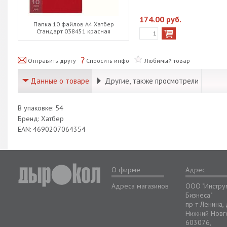
174.00 руб.
Папка 10 файлов А4 Хатбер
Стандарт 038451 красная
Отправить другу
Спросить инфо
Любимый товар
Данные о товаре
Другие, также просмотрели
В упаковке: 54
Бренд: Хатбер
EAN: 4690207064354
О фирме
Адрес
Адреса магазинов
ООО "Инстру
Бизнеса"
пр-т Ленина,
Нижний Новг
603076,