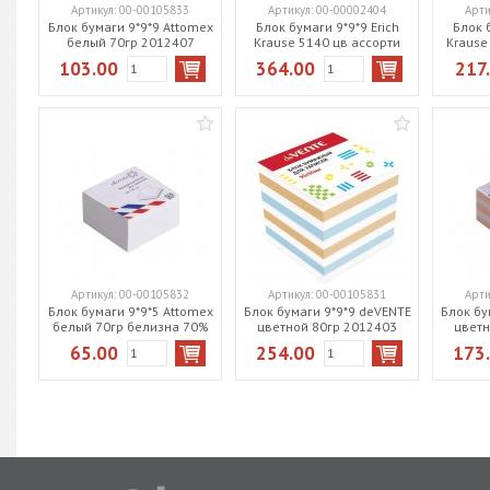
Артикул:
00-00105833
Артикул:
00-00002404
Арти
Блок бумаги 9*9*9 Attomex
Блок бумаги 9*9*9 Erich
Блок б
белый 70гр 2012407
Krause 5140 цв ассорти
Krause
103.00
364.00
217
Артикул:
00-00105832
Артикул:
00-00105831
Арти
Блок бумаги 9*9*5 Attomex
Блок бумаги 9*9*9 deVENTE
Блок бу
белый 70гр белизна 70%
цветной 80гр 2012403
цветн
2012406
65.00
254.00
173