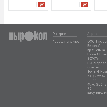
О фирме
Адрес
Адреса магазинов
ООО "Инстру
Бизнеса"
пр-т Ленина,
Нижний Новг
603076,
Нижегородс
область
Тел. г. Н. Но
831) 299-87-
00-22
Факс. (831) 
69
info@buro-k.