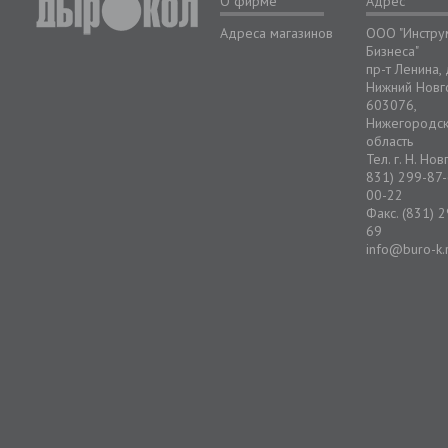
О фирме
Адрес
Адреса магазинов
ООО "Инстру
Бизнеса"
пр-т Ленина,
Нижний Новг
603076,
Нижегородс
область
Тел. г. Н. Но
831) 299-87-
00-22
Факс. (831) 
69
info@buro-k.