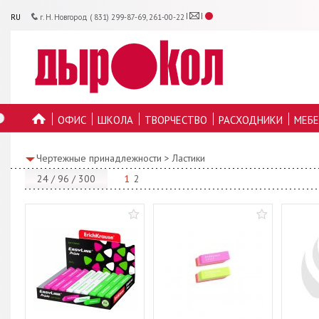
RU
г. Н. Новгород ( 831) 299-87-69, 261-00-22
ОФИС
ШКОЛА
ТВОРЧЕСТВО
РАСХОДНИКИ
МЕБЕ
ГЛАВНУЮ
Чертежные принадлежности
>
Ластики
24
/
96
/
300
1
2