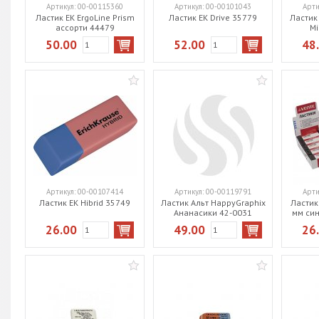
Артикул:
00-00115360
Артикул:
00-00101043
Арти
Ластик EK ErgoLine Prism
Ластик EK Drive 35779
Ластик 
ассорти 44479
Mi
50.00
52.00
48
Артикул:
00-00107414
Артикул:
00-00119791
Арти
Ластик EK Hibrid 35749
Ластик Альт HappyGraphix
Ластик
Ананасики 42-0031
мм син
40
26.00
49.00
26