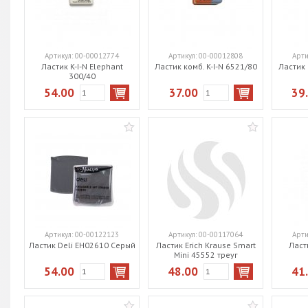
Артикул:
00-00012774
Артикул:
00-00012808
Арти
Ластик K-I-N Elephant
Ластик комб. K-I-N 6521/80
Ластик 
300/40
54.00
37.00
39
Артикул:
00-00122123
Артикул:
00-00117064
Арти
Ластик Deli EH02610 Серый
Ластик Erich Krause Smart
Ласти
Mini 45552 треуг
54.00
48.00
41