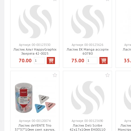
Артикул:
00-00123530
Артикул:
00-00123626
Арти
Ластик Альт HappyGraphix
Ластик EK Manga ассорти
Ласти
Зверята 42-0025
60780
70.00
75.00
35
Артикул:
00-00120074
Артикул:
00-00123690
Арти
Ластик deVENTE Trio
Ластик Deli Scribe
Ластик
37*37*10мм синт. каучук,
42x17x10мм EH00110
Монстри