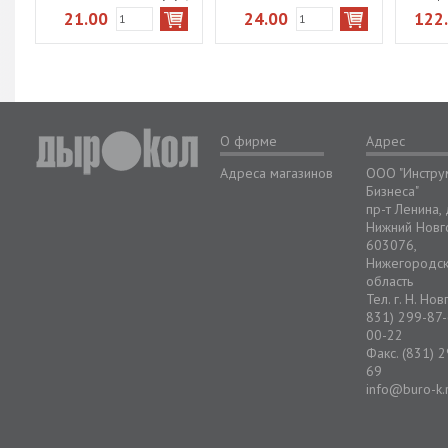
dust-free 4070902
белый
21.00
24.00
122
треуг.цветной
О фирме
Адрес
Адреса магазинов
ООО "Инстру
Бизнеса"
пр-т Ленина,
Нижний Новг
603076,
Нижегородс
область
Тел. г. Н. Но
831) 299-87-
00-22
Факс. (831) 
69
info@buro-k.