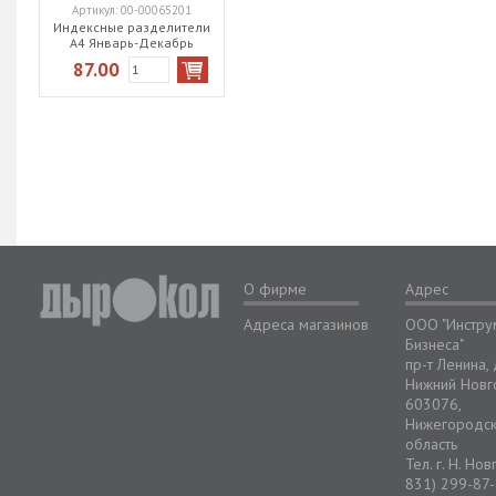
Артикул:
00-00065201
Индексные разделители
А4 Январь-Декабрь
пластик
87.00
О фирме
Адрес
Адреса магазинов
ООО "Инстру
Бизнеса"
пр-т Ленина,
Нижний Новг
603076,
Нижегородс
область
Тел. г. Н. Но
831) 299-87-