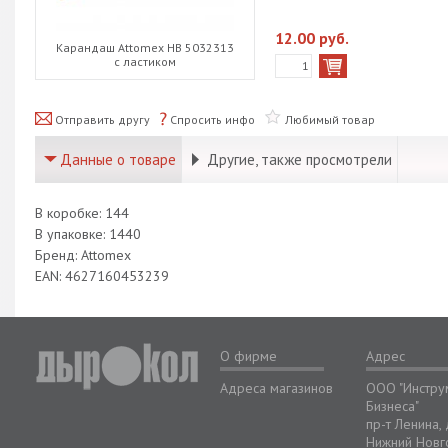
12.00 руб.
Карандаш Attomex HB 5032313
с ластиком
Отправить другу
Спросить инфо
Любимый товар
Данные о товаре
Другие, также просмотрели
В коробке: 144
В упаковке: 1440
Бренд: Attomex
EAN: 4627160453239
О фирме
Адрес
Адреса магазинов
ООО "Инстру
Бизнеса"
пр-т Ленина,
Нижний Новг