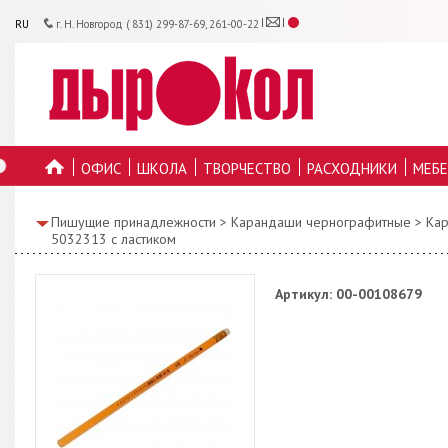
RU
г. Н. Новгород ( 831) 299-87-69, 261-00-22
ОФИС
ШКОЛА
ТВОРЧЕСТВО
РАСХОДНИКИ
МЕБЕ
ГЛАВНУЮ
Пишущие принадлежности
>
Карандаши чернографитные
>
Кар
5032313 с ластиком
Артикул: 00-00108679