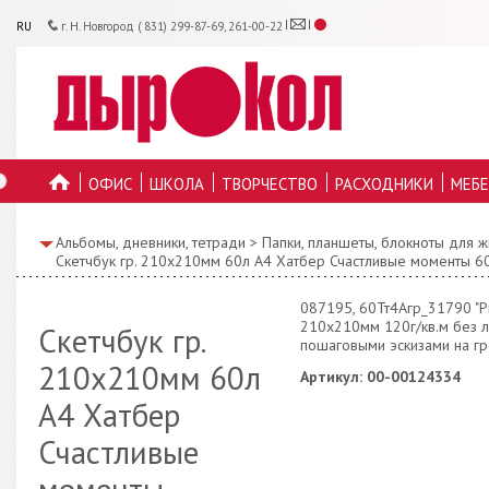
RU
г. Н. Новгород ( 831) 299-87-69, 261-00-22
ОФИС
ШКОЛА
ТВОРЧЕСТВО
РАСХОДНИКИ
МЕБЕ
ГЛАВНУЮ
Альбомы, дневники, тетради
>
Папки, планшеты, блокноты для 
Скетчбук гр. 210х210мм 60л А4 Хатбер Счастливые моменты 6
087195, 60Тт4Aгр_31790 "P
210х210мм 120г/кв.м без л
Скетчбук гр.
пошаговыми эскизами на г
210х210мм 60л
Артикул: 00-00124334
А4 Хатбер
Счастливые