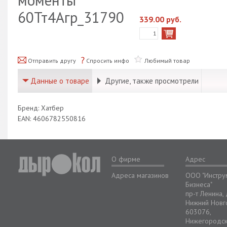
моменты
60Тт4Aгр_31790
339.00 руб.
Отправить другу
Спросить инфо
Любимый товар
Данные о товаре
Другие, также просмотрели
Бренд: Хатбер
EAN: 4606782550816
О фирме
Адрес
Адреса магазинов
ООО "Инстру
Бизнеса"
пр-т Ленина,
Нижний Новг
603076,
Нижегородс