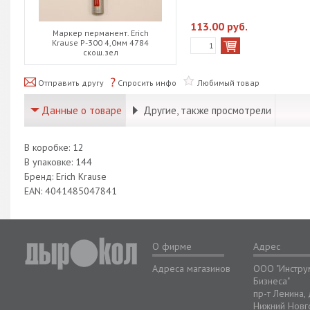
113.00 руб.
Маркер перманент. Erich
Krause Р-300 4,0мм 4784
скош.зел
Отправить другу
Спросить инфо
Любимый товар
Данные о товаре
Другие, также просмотрели
В коробке: 12
В упаковке: 144
Бренд: Erich Krause
EAN: 4041485047841
О фирме
Адрес
Адреса магазинов
ООО "Инстру
Бизнеса"
пр-т Ленина,
Нижний Новг