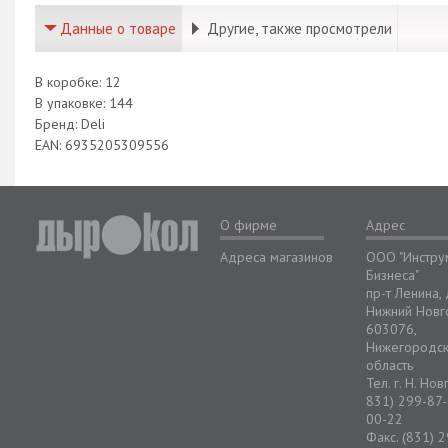
Данные о товаре
Другие, также просмотрели
В коробке: 12
В упаковке: 144
Бренд: Deli
EAN: 6935205309556
О фирме
Адрес
Адреса магазинов
ООО "Инстру
Бизнеса"
пр-т Ленина,
Нижний Новг
603076,
Нижегородс
область
Тел. г. Н. Но
831) 299-87-
00-22
Факс. (831) 