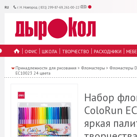
RU
г. Н. Новгород ( 831) 299-87-69, 261-00-22
ОФИС
ШКОЛА
ТВОРЧЕСТВО
РАСХОДНИКИ
МЕБЕ
ГЛАВНУЮ
Принадлежности для рисования
>
Фломастеры
>
Фломастеры D
EC10023 24 цвета
Набор фло
ColoRun EC
яркая пали
творчества