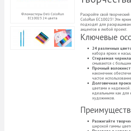
Раскройте свой творческий
Фломастеры Deli ColoRun
EC10023 24 цвета
ColoRun EC10023! Эти ярк
подходят для раскрашиван
акцентов в любой проект.
Ключевые осо
24 различных цвето
набора ярких и насы
Стираемая чернила
смываются с большин
Прочный волокнист
наконечник обеспечи
частое использование
Долговечная произ
цветами и надежной 
идеальными как для 
художников.
Преимуществ
Разжигайте творче
широкой гаммы цвет
Простота в использ