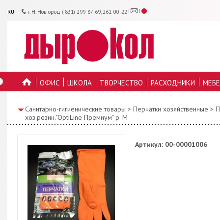
RU
г. Н. Новгород ( 831) 299-87-69, 261-00-22
ОФИС
ШКОЛА
ТВОРЧЕСТВО
РАСХОДНИКИ
МЕБЕ
ГЛАВНУЮ
Санитарно-гигиенические товары
>
Перчатки хозяйственные
>
П
хоз.резин."OptiLine Премиум" р. М
Артикул: 00-00001006