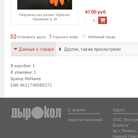
47.00 руб.
Перчатки хоз.резин."OptiLine
Премиум" р. М
Отправить другу
Спросить инфо
Любимый товар
Данные о товаре
Другие, также просмотрели
В коробке: 1
В упаковке: 1
Бренд: NoName
EAN: 4612740080172
О фирме
Адрес
Адреса магазинов
ООО "Инстру
Бизнеса"
пр-т Ленина,
Нижний Новг